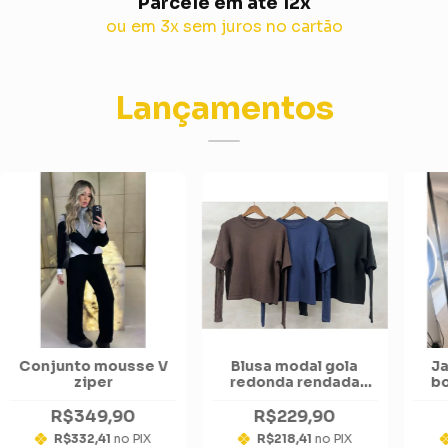
Parcele em até 12x
ou em 3x sem juros no cartão
Lançamentos
Conjunto mousse V
Blusa modal gola
Ja
ziper
redonda rendada
bo
manga
R$349,90
R$229,90
R$332,41
no PIX
R$218,41
no PIX