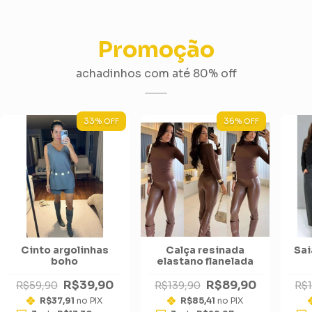
Promoção
achadinhos com até 80% off
33
36
% OFF
% OFF
Cinto argolinhas
Calça resinada
Sai
boho
elastano flanelada
R$39,90
R$89,90
R$59,90
R$139,90
R$
R$37,91
no PIX
R$85,41
no PIX