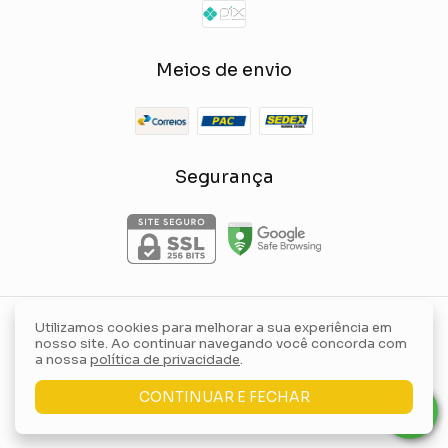
Meios de envio
Segurança
Utilizamos cookies para melhorar a sua experiência em
Yellow Lily Store
nosso site. Ao continuar navegando você concorda com
©2026. Yellow Lily Store Comércio de Roupas e Acessórios Ltda -
a nossa
política de privacidade
.
36554614000162. Todos os direitos reservados.
CONTINUAR E FECHAR