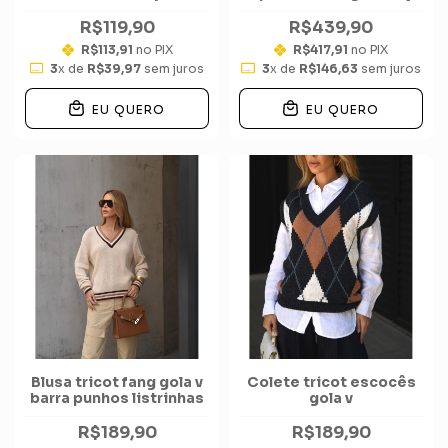
barra
R$119,90
R$439,90
R$113,91
no PIX
R$417,91
no PIX
3
x de
R$39,97
sem juros
3
x de
R$146,63
sem juros
EU QUERO
EU QUERO
Blusa tricot fang gola v
Colete tricot escocês
barra punhos listrinhas
gola v
R$189,90
R$189,90