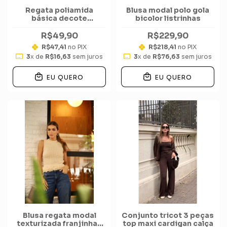
Regata poliamida
Blusa modal polo gola
básica decote
bicolor listrinhas
quadrado
R$49,90
R$229,90
R$47,41
no PIX
R$218,41
no PIX
3
x de
R$16,63
sem juros
3
x de
R$76,63
sem juros
EU QUERO
EU QUERO
Blusa regata modal
Conjunto tricot 3 peças
texturizada franjinhas
top maxi cardigan calça