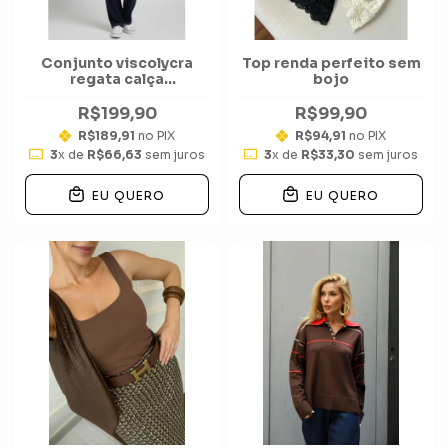
Conjunto viscolycra
Top renda perfeito sem
regata calça
bojo
pespontado ponteiras
R$199,90
R$99,90
R$189,91
no PIX
R$94,91
no PIX
3
x de
R$66,63
sem juros
3
x de
R$33,30
sem juros
EU QUERO
EU QUERO