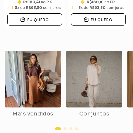
R$180,41
no PIX
R$180,41
no PIX
3
x de
R$63,30
sem juros
3
x de
R$63,30
sem juros
EU QUERO
EU QUERO
Mais vendidos
Conjuntos