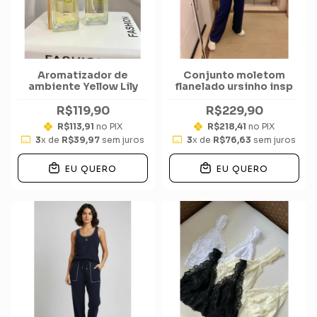
Aromatizador de
Conjunto moletom
ambiente Yellow Lily
flanelado ursinho insp
R$119,90
R$229,90
R$113,91
no PIX
R$218,41
no PIX
3
x de
R$39,97
sem juros
3
x de
R$76,63
sem juros
EU QUERO
EU QUERO