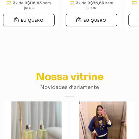
3
x de
R$116,63
sem
3
x de
R$76,63
sem
juros
juros
EU QUERO
EU QUERO
Nossa vitrine
Novidades diariamente