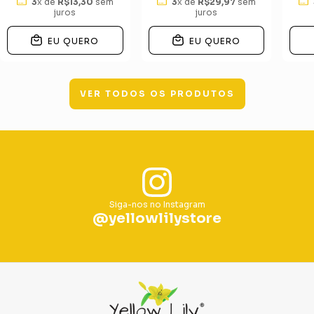
3
x de
R$13,30
sem
3
x de
R$29,97
sem
juros
juros
EU QUERO
EU QUERO
VER TODOS OS PRODUTOS
Siga-nos no Instagram
@yellowlilystore