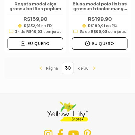
Regata modal alça
Blusa modal polo listras
grossa botões peplum
grossas tricolor manga
curta
R$139,90
R$199,90
R$132,91
no PIX
R$189,91
no PIX
3
x de
R$46,63
sem juros
3
x de
R$66,63
sem juros
EU QUERO
EU QUERO
Página
de 36