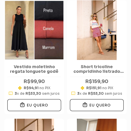
Vestido moletinho
Short tricoline
regata longuete godê
compridinho listrado
verão
R$99,90
R$159,90
R$94,91
no PIX
R$151,91
no PIX
3
x de
R$33,30
sem juros
3
x de
R$53,30
sem juros
EU QUERO
EU QUERO