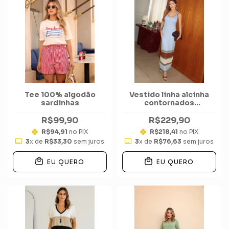
Tee 100% algodão
Vestido linha alcinha
sardinhas
contornados
barra tricolor
R$99,90
R$229,90
R$94,91
no PIX
R$218,41
no PIX
3
x de
R$33,30
sem juros
3
x de
R$76,63
sem juros
EU QUERO
EU QUERO