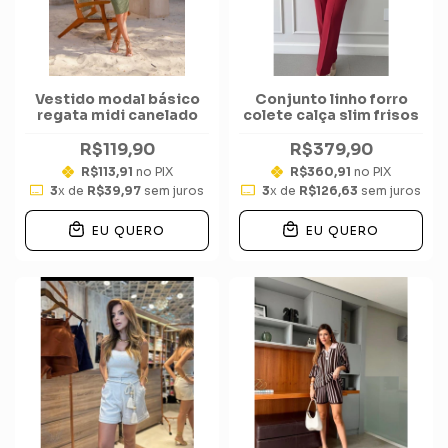
Vestido modal básico
Conjunto linho forro
regata midi canelado
colete calça slim frisos
R$119,90
R$379,90
R$113,91
no PIX
R$360,91
no PIX
3
x de
R$39,97
sem juros
3
x de
R$126,63
sem juros
EU QUERO
EU QUERO