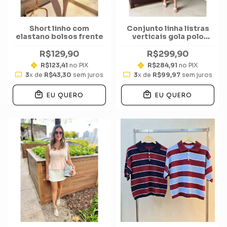
Short linho com
Conjunto linha listras
elastano bolsos frente
verticais gola polo
short
R$129,90
R$299,90
R$123,41
no PIX
R$284,91
no PIX
3
x de
R$43,30
sem juros
3
x de
R$99,97
sem juros
EU QUERO
EU QUERO