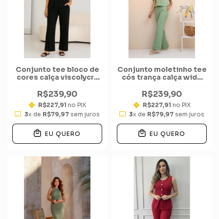
Conjunto tee bloco de
Conjunto moletinho tee
cores calça viscolycra
cós trança calça wide
com elastano Premium
frisos bolso
R$239,90
R$239,90
R$227,91
no PIX
R$227,91
no PIX
3
x de
R$79,97
sem juros
3
x de
R$79,97
sem juros
EU QUERO
EU QUERO