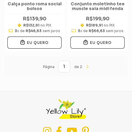
Calça ponto roma social
Conjunto moletinho tee
bolsos
muscle saia midi fenda
R$139,90
R$199,90
R$132,91
no PIX
R$189,91
no PIX
3
x de
R$46,63
sem juros
3
x de
R$66,63
sem juros
EU QUERO
EU QUERO
Página
de 2